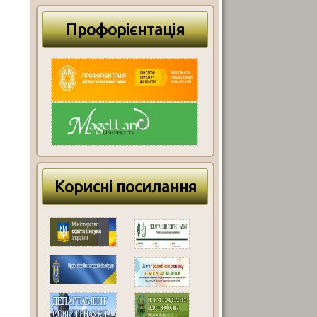
Профорієнтація
Корисні посилання