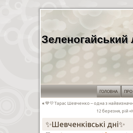
Зеленогайський 
ГОЛОВНА
ПРО
«
💙💛Тарас Шевченко – одна з найвизначні
12 березня, рій 
✨️Шевченківські дні✨️