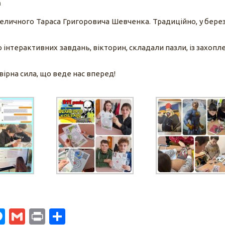
n
еличного Тараса Григоровича Шевченка. Традиційно, у берез
 інтерактивних завдань, вікторин, складали пазли, із захопл
ірна сила, що веде нас вперед!
p
gram
logger
Messenger
Gmail
Print
Share