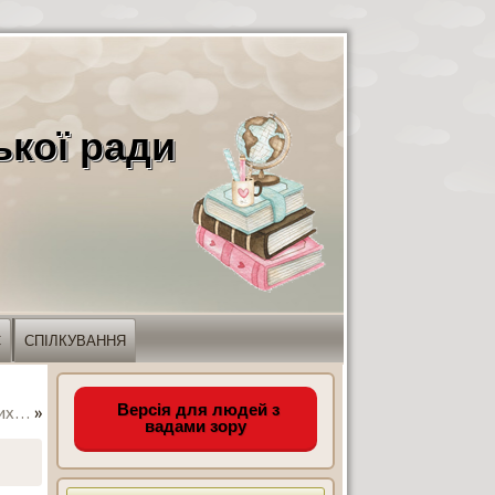
ької ради
С
СПІЛКУВАННЯ
Версія для людей з
них…
»
вадами зору