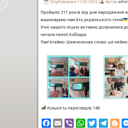
Опубліковано
11.03.2025
|
Автор
admi
Пройшло 211 років від дня народження в
вшановуємо пам’ять українського генія
Учні нашого ліцею активно долучилися до
читали поезії Кобзаря.
Пам’ятаймо: Шевченкове слово-це неймов
Кількість переглядів:
140
Facebook
Email
Viber
WhatsAp
Twitter
Tele
B