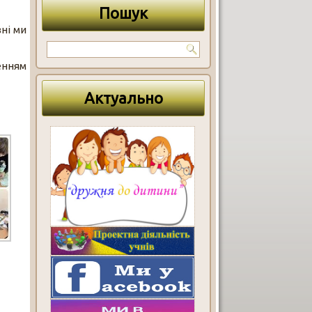
Пошук
ні ми
енням
Актуально