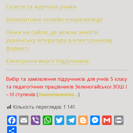
Газети та журнали учням
Безкоштовні онлайн-енциклопедії
Лінки на сайти, де можна знайти
українську літературу в електронному
форматі
Електронні версії підручників
Вибір та замовлення підручників для учнів 5 класу
та педагогічних працівників Зеленогайської ЗОШ І
– III ступенів
(
Завантажити…
)
Кількість переглядів:
1 141
F
E
Vi
W
T
T
Bl
M
G
Pr
ac
m
b
h
w
el
o
e
m
in
S