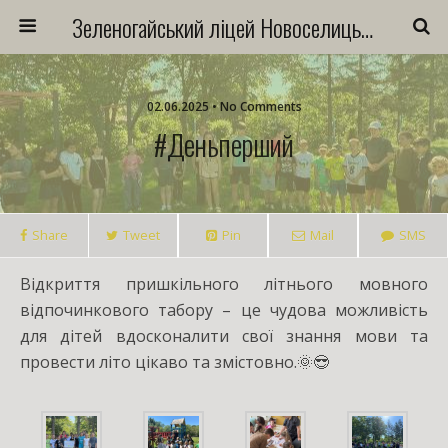
Зеленогайський ліцей Новоселицької міської ради
02.06.2025 • No Comments
#Деньперший
Share
Tweet
Pin
Mail
SMS
Відкриття пришкільного літнього мовного
відпочинкового табору – це чудова можливість
для дітей вдосконалити свої знання мови та
провести літо цікаво та змістовно.🌞😎