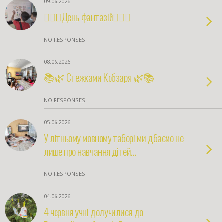
09.06.2026
🧚🏻‍♀️День фантазій🧚🏻‍♀️
NO RESPONSES
08.06.2026
📚🌿 Стежками Кобзаря 🌿📚
NO RESPONSES
05.06.2026
У літньому мовному таборі ми дбаємо не
лише про навчання дітей…
NO RESPONSES
04.06.2026
4 червня учні долучилися до