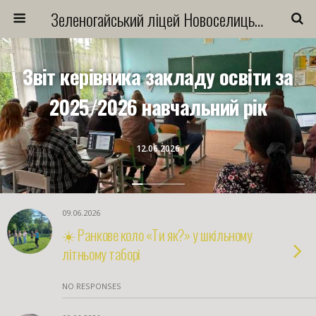
Зеленогайський ліцей Новоселицької міської ради
Звіт керівника закладу освіти за
2025/2026 навчальний рік
12.06.2026
09.06.2026
☀️ Ранкове коло «Ти як?» у шкільному
літньому таборі
NO RESPONSES